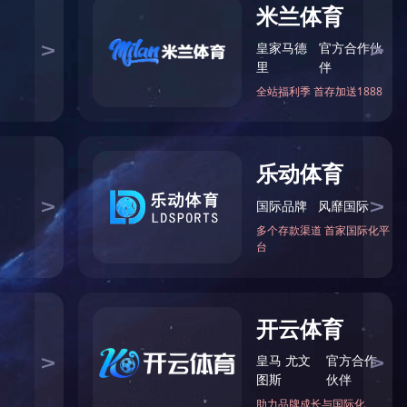
生和安全文明创建，强化学生宿舍安全意识，营造一个
学院研究生会开展了学生宿舍卫生安全秩序大检查。本次
宿舍7间。